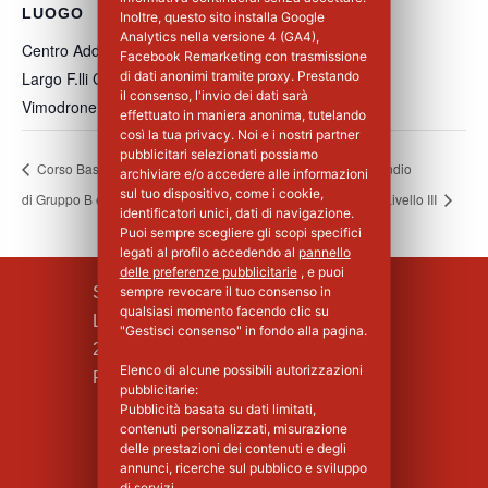
LUOGO
Inoltre, questo sito installa Google
Analytics nella versione 4 (GA4),
Centro Addestramento Vimodrone
Facebook Remarketing con trasmissione
Largo F.lli Cervi, 8
di dati anonimi tramite proxy. Prestando
il consenso, l'invio dei dati sarà
Vimodrone
,
MI
20900
Italia
+ Google Maps
effettuato in maniera anonima, tutelando
così la tua privacy. Noi e i nostri partner
pubblicitari selezionati possiamo
Corso Base Primo Soccorso per Aziende
Corso Antincendio
archiviare e/o accedere alle informazioni
sul tuo dispositivo, come i cookie,
di Gruppo B e C – 2°Giorno
Aggiornamento Livello III
identificatori unici, dati di navigazione.
Puoi sempre scegliere gli scopi specifici
legati al profilo accedendo al
pannello
delle preferenze pubblicitarie
, e puoi
SILPA S.R.L.
sempre revocare il tuo consenso in
qualsiasi momento facendo clic su
Largo F.lli Cervi, 8
"Gestisci consenso" in fondo alla pagina.
20090 Vimodrone (MI)
Elenco di alcune possibili autorizzazioni
Piva : 02339750966 - MI 1427008
pubblicitarie:
Pubblicità basata su dati limitati,
contenuti personalizzati, misurazione
delle prestazioni dei contenuti e degli
annunci, ricerche sul pubblico e sviluppo
di servizi.