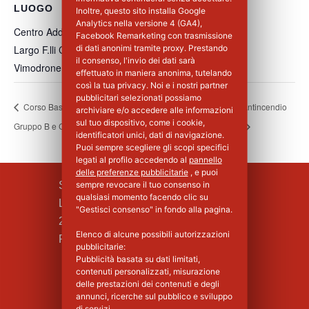
LUOGO
Inoltre, questo sito installa Google
Analytics nella versione 4 (GA4),
Centro Addestramento Vimodrone
Facebook Remarketing con trasmissione
Largo F.lli Cervi, 8
di dati anonimi tramite proxy. Prestando
il consenso, l'invio dei dati sarà
Vimodrone
,
MI
20900
Italia
+ Google Maps
effettuato in maniera anonima, tutelando
così la tua privacy. Noi e i nostri partner
pubblicitari selezionati possiamo
Corso Base Primo Soccorso per Aziende di
Corso Antincendio
archiviare e/o accedere alle informazioni
sul tuo dispositivo, come i cookie,
Gruppo B e C – 2°Giorno
Livello II
identificatori unici, dati di navigazione.
Puoi sempre scegliere gli scopi specifici
legati al profilo accedendo al
pannello
delle preferenze pubblicitarie
, e puoi
SILPA S.R.L.
sempre revocare il tuo consenso in
qualsiasi momento facendo clic su
Largo F.lli Cervi, 8
"Gestisci consenso" in fondo alla pagina.
20090 Vimodrone (MI)
Elenco di alcune possibili autorizzazioni
Piva : 02339750966 - MI 1427008
pubblicitarie:
Pubblicità basata su dati limitati,
contenuti personalizzati, misurazione
delle prestazioni dei contenuti e degli
annunci, ricerche sul pubblico e sviluppo
di servizi.