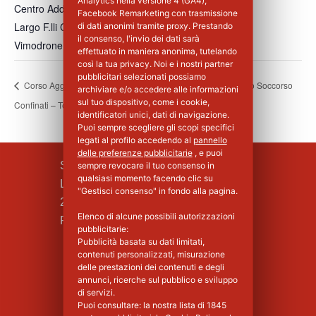
Analytics nella versione 4 (GA4),
Centro Addestramento Vimodrone
Facebook Remarketing con trasmissione
Largo F.lli Cervi, 8
di dati anonimi tramite proxy. Prestando
il consenso, l'invio dei dati sarà
Vimodrone
,
MI
20900
Italia
+ Google Maps
effettuato in maniera anonima, tutelando
così la tua privacy. Noi e i nostri partner
pubblicitari selezionati possiamo
Corso Aggiornamento Spazi
Corso Aggiornamento Primo Soccorso
archiviare e/o accedere alle informazioni
sul tuo dispositivo, come i cookie,
Confinati – Teoria
per Aziende di Gruppo A
identificatori unici, dati di navigazione.
Puoi sempre scegliere gli scopi specifici
legati al profilo accedendo al
pannello
delle preferenze pubblicitarie
, e puoi
SILPA S.R.L.
sempre revocare il tuo consenso in
qualsiasi momento facendo clic su
Largo F.lli Cervi, 8
"Gestisci consenso" in fondo alla pagina.
20090 Vimodrone (MI)
Elenco di alcune possibili autorizzazioni
Piva : 02339750966 - MI 1427008
pubblicitarie:
Pubblicità basata su dati limitati,
contenuti personalizzati, misurazione
delle prestazioni dei contenuti e degli
annunci, ricerche sul pubblico e sviluppo
di servizi.
Puoi consultare: la nostra lista di
1845