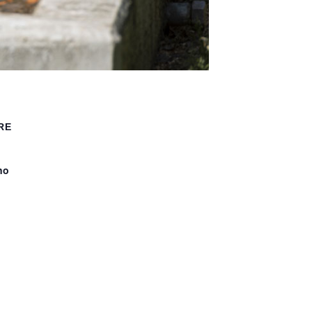
RE
no