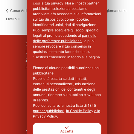
così la tua privacy. Noi e i nostri partner
pubblicitari selezionati possiamo
Corso Antincendio Aggiornamento
Corso Antincendio Aggiornamento
archiviare e/o accedere alle informazioni
Livello II
Livello II
sul tuo dispositivo, come i cookie,
identificatori unici, dati di navigazione.
Puoi sempre scegliere gli scopi specifici
legati al profilo accedendo al
pannello
delle preferenze pubblicitarie
, e puoi
SILPA S.R.L.
sempre revocare il tuo consenso in
qualsiasi momento facendo clic su
Largo F.lli Cervi, 8
"Gestisci consenso" in fondo alla pagina.
20090 Vimodrone (MI)
Piva : 02339750966 - MI 1427008
Elenco di alcune possibili autorizzazioni
pubblicitarie:
Pubblicità basata su dati limitati,
contenuti personalizzati, misurazione
delle prestazioni dei contenuti e degli
annunci, ricerche sul pubblico e sviluppo
di servizi.
Puoi consultare: la nostra lista di
1845
partner pubblicitari
,
la Cookie Policy
e la
Privacy Policy
.
Accetta