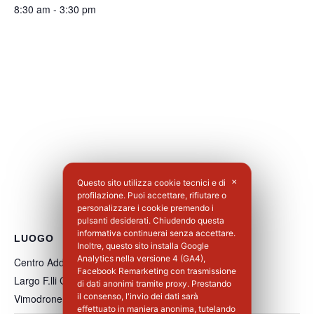
8:30 am - 3:30 pm
Questo sito utilizza cookie tecnici e di
✕
profilazione. Puoi accettare, rifiutare o
personalizzare i cookie premendo i
pulsanti desiderati. Chiudendo questa
informativa continuerai senza accettare.
LUOGO
Inoltre, questo sito installa Google
Analytics nella versione 4 (GA4),
Centro Addestramento Vimodrone
Facebook Remarketing con trasmissione
Largo F.lli Cervi, 8
di dati anonimi tramite proxy. Prestando
il consenso, l'invio dei dati sarà
Vimodrone
,
MI
20900
Italia
+ Google Maps
effettuato in maniera anonima, tutelando