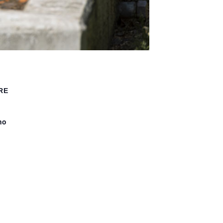
RE
no