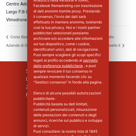
Analytics nella versione 4 (GA4),
Centro Addestramento Vimodrone
Facebook Remarketing con trasmissione
Largo F.lli Cervi, 8
di dati anonimi tramite proxy. Prestando
il consenso, l'invio dei dati sarà
Vimodrone
,
MI
20900
Italia
+ Google Maps
effettuato in maniera anonima, tutelando
così la tua privacy. Noi e i nostri partner
pubblicitari selezionati possiamo
Corso Base di Primo Soccorso per
Corso Antincendio
archiviare e/o accedere alle informazioni
sul tuo dispositivo, come i cookie,
Aziende di Gruppo A – 2°Giorno
Aggiornamento Livello II
identificatori unici, dati di navigazione.
Puoi sempre scegliere gli scopi specifici
legati al profilo accedendo al
pannello
delle preferenze pubblicitarie
, e puoi
SILPA S.R.L.
sempre revocare il tuo consenso in
qualsiasi momento facendo clic su
Largo F.lli Cervi, 8
"Gestisci consenso" in fondo alla pagina.
20090 Vimodrone (MI)
Elenco di alcune possibili autorizzazioni
Piva : 02339750966 - MI 1427008
pubblicitarie:
Pubblicità basata su dati limitati,
contenuti personalizzati, misurazione
delle prestazioni dei contenuti e degli
annunci, ricerche sul pubblico e sviluppo
di servizi.
Puoi consultare: la nostra lista di
1845