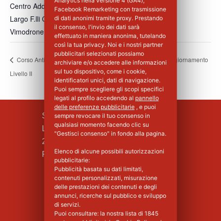
Analytics nella versione 4 (GA4),
Centro Addestramento Vimodrone
Facebook Remarketing con trasmissione
Largo F.lli Cervi, 8
di dati anonimi tramite proxy. Prestando
il consenso, l'invio dei dati sarà
Vimodrone
,
MI
20900
Italia
+ Google Maps
effettuato in maniera anonima, tutelando
così la tua privacy. Noi e i nostri partner
pubblicitari selezionati possiamo
Corso Antincendio Aggiornamento
Corso Antincendio Aggiornamento
archiviare e/o accedere alle informazioni
sul tuo dispositivo, come i cookie,
Livello II
Livello III
identificatori unici, dati di navigazione.
Puoi sempre scegliere gli scopi specifici
legati al profilo accedendo al
pannello
delle preferenze pubblicitarie
, e puoi
SILPA S.R.L.
sempre revocare il tuo consenso in
qualsiasi momento facendo clic su
Largo F.lli Cervi, 8
"Gestisci consenso" in fondo alla pagina.
20090 Vimodrone (MI)
Elenco di alcune possibili autorizzazioni
Piva : 02339750966 - MI 1427008
pubblicitarie:
Pubblicità basata su dati limitati,
contenuti personalizzati, misurazione
delle prestazioni dei contenuti e degli
annunci, ricerche sul pubblico e sviluppo
di servizi.
Puoi consultare: la nostra lista di
1845