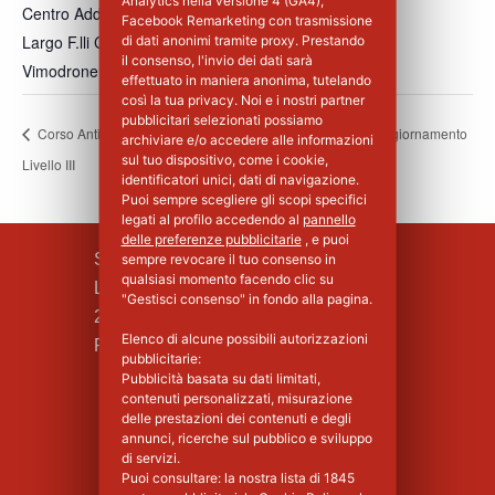
Analytics nella versione 4 (GA4),
Centro Addestramento Vimodrone
Facebook Remarketing con trasmissione
Largo F.lli Cervi, 8
di dati anonimi tramite proxy. Prestando
il consenso, l'invio dei dati sarà
Vimodrone
,
MI
20900
Italia
+ Google Maps
effettuato in maniera anonima, tutelando
così la tua privacy. Noi e i nostri partner
pubblicitari selezionati possiamo
Corso Antincendio Aggiornamento
Corso Antincendio Aggiornamento
archiviare e/o accedere alle informazioni
sul tuo dispositivo, come i cookie,
Livello III
Livello III
identificatori unici, dati di navigazione.
Puoi sempre scegliere gli scopi specifici
legati al profilo accedendo al
pannello
delle preferenze pubblicitarie
, e puoi
SILPA S.R.L.
sempre revocare il tuo consenso in
qualsiasi momento facendo clic su
Largo F.lli Cervi, 8
"Gestisci consenso" in fondo alla pagina.
20090 Vimodrone (MI)
Elenco di alcune possibili autorizzazioni
Piva : 02339750966 - MI 1427008
pubblicitarie:
Pubblicità basata su dati limitati,
contenuti personalizzati, misurazione
delle prestazioni dei contenuti e degli
annunci, ricerche sul pubblico e sviluppo
di servizi.
Puoi consultare: la nostra lista di
1845