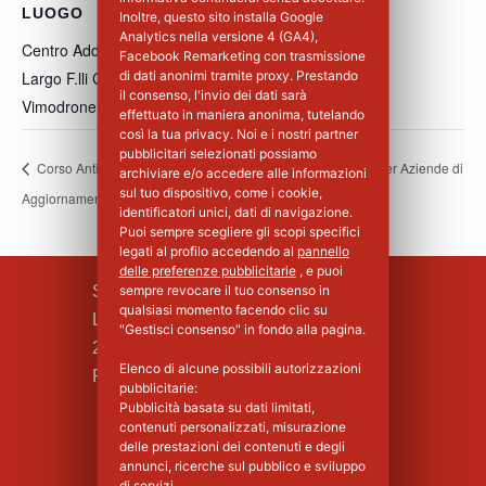
LUOGO
Inoltre, questo sito installa Google
Analytics nella versione 4 (GA4),
Centro Addestramento Vimodrone
Facebook Remarketing con trasmissione
Largo F.lli Cervi, 8
di dati anonimi tramite proxy. Prestando
il consenso, l'invio dei dati sarà
Vimodrone
,
MI
20900
Italia
+ Google Maps
effettuato in maniera anonima, tutelando
così la tua privacy. Noi e i nostri partner
pubblicitari selezionati possiamo
Corso Antincendio
Corso Base Primo Soccorso per Aziende di
archiviare e/o accedere alle informazioni
sul tuo dispositivo, come i cookie,
Aggiornamento Livello II
Gruppo B e C – 1°Giorno
identificatori unici, dati di navigazione.
Puoi sempre scegliere gli scopi specifici
legati al profilo accedendo al
pannello
delle preferenze pubblicitarie
, e puoi
SILPA S.R.L.
sempre revocare il tuo consenso in
qualsiasi momento facendo clic su
Largo F.lli Cervi, 8
"Gestisci consenso" in fondo alla pagina.
20090 Vimodrone (MI)
Elenco di alcune possibili autorizzazioni
Piva : 02339750966 - MI 1427008
pubblicitarie:
Pubblicità basata su dati limitati,
contenuti personalizzati, misurazione
delle prestazioni dei contenuti e degli
annunci, ricerche sul pubblico e sviluppo
di servizi.