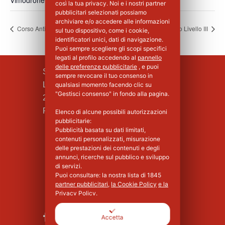
Vimodrone
,
MI
20900
Italia
+ Google Maps
così la tua privacy. Noi e i nostri partner
pubblicitari selezionati possiamo
archiviare e/o accedere alle informazioni
Corso Antincendio Livello III
Corso Antincendio Livello III
sul tuo dispositivo, come i cookie,
identificatori unici, dati di navigazione.
Puoi sempre scegliere gli scopi specifici
legati al profilo accedendo al
pannello
delle preferenze pubblicitarie
, e puoi
SILPA S.R.L.
sempre revocare il tuo consenso in
Largo F.lli Cervi, 8
qualsiasi momento facendo clic su
"Gestisci consenso" in fondo alla pagina.
20090 Vimodrone (MI)
Piva : 02339750966 - MI 1427008
Elenco di alcune possibili autorizzazioni
pubblicitarie:
Pubblicità basata su dati limitati,
contenuti personalizzati, misurazione
delle prestazioni dei contenuti e degli
annunci, ricerche sul pubblico e sviluppo
di servizi.
Puoi consultare: la nostra lista di
1845
partner pubblicitari
,
la Cookie Policy
e la
Privacy Policy
.
Accetta