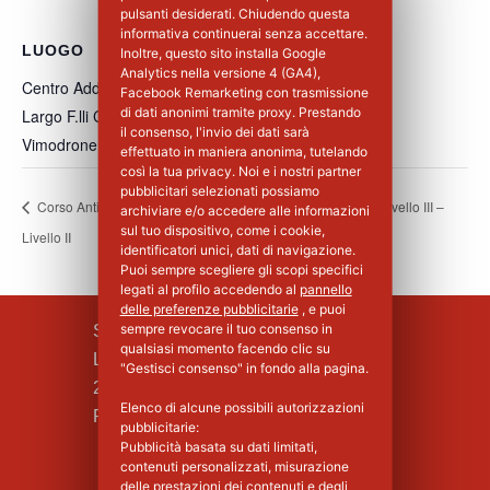
pulsanti desiderati. Chiudendo questa
informativa continuerai senza accettare.
LUOGO
Inoltre, questo sito installa Google
Analytics nella versione 4 (GA4),
Centro Addestramento Vimodrone
Facebook Remarketing con trasmissione
di dati anonimi tramite proxy. Prestando
Largo F.lli Cervi, 8
il consenso, l'invio dei dati sarà
Vimodrone
,
MI
20900
Italia
+ Google Maps
effettuato in maniera anonima, tutelando
così la tua privacy. Noi e i nostri partner
pubblicitari selezionati possiamo
Corso Antincendio Aggiornamento
Corso Antincendio Livello III –
archiviare e/o accedere alle informazioni
sul tuo dispositivo, come i cookie,
Livello II
2°Giorno
identificatori unici, dati di navigazione.
Puoi sempre scegliere gli scopi specifici
legati al profilo accedendo al
pannello
delle preferenze pubblicitarie
, e puoi
sempre revocare il tuo consenso in
SILPA S.R.L.
qualsiasi momento facendo clic su
Largo F.lli Cervi, 8
"Gestisci consenso" in fondo alla pagina.
20090 Vimodrone (MI)
Elenco di alcune possibili autorizzazioni
Piva : 02339750966 - MI 1427008
pubblicitarie:
Pubblicità basata su dati limitati,
contenuti personalizzati, misurazione
delle prestazioni dei contenuti e degli