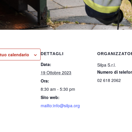
DETTAGLI
ORGANIZZATO
 tuo calendario
Data:
Silpa S.r.l.
Numero di telefo
19 Ottobre 2023
02 618 2062
Ora:
8:30 am - 5:30 pm
Sito web:
mailto:info@silpa.org