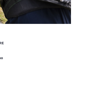
RE
no