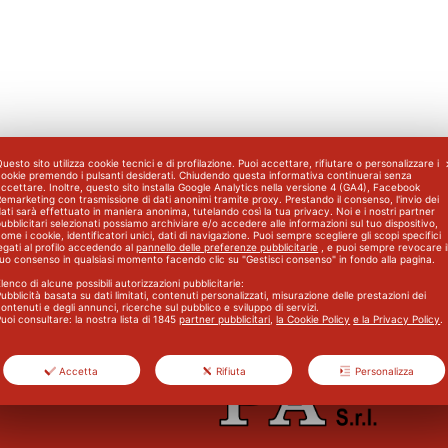
uesto sito utilizza cookie tecnici e di profilazione. Puoi accettare, rifiutare o personalizzare i
cookie premendo i pulsanti desiderati. Chiudendo questa informativa continuerai senza
ccettare. Inoltre, questo sito installa Google Analytics nella versione 4 (GA4), Facebook
emarketing con trasmissione di dati anonimi tramite proxy. Prestando il consenso, l'invio dei
ati sarà effettuato in maniera anonima, tutelando così la tua privacy. Noi e i nostri partner
ubblicitari selezionati possiamo archiviare e/o accedere alle informazioni sul tuo dispositivo,
ome i cookie, identificatori unici, dati di navigazione. Puoi sempre scegliere gli scopi specifici
egati al profilo accedendo al
pannello delle preferenze pubblicitarie
, e puoi sempre revocare i
tuo consenso in qualsiasi momento facendo clic su "Gestisci consenso" in fondo alla pagina.
lenco di alcune possibili autorizzazioni pubblicitarie:
ubblicità basata su dati limitati, contenuti personalizzati, misurazione delle prestazioni dei
ontenuti e degli annunci, ricerche sul pubblico e sviluppo di servizi.
uoi consultare: la nostra lista di
1845
partner pubblicitari
,
la Cookie Policy
e la Privacy Policy
.
Accetta
Rifiuta
Personalizza