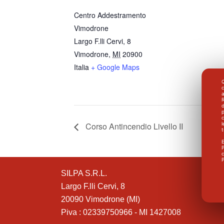
Centro Addestramento
Vimodrone
Largo F.lli Cervi, 8
Vimodrone
,
MI
20900
Italia
+ Google Maps
Q
a
R
d
p
c
l
Corso Antincendio Livello II
E
P
c
P
SILPA S.R.L.
Largo F.lli Cervi, 8
20090 Vimodrone (MI)
Piva : 02339750966 - MI 1427008