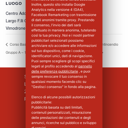
LUOGO
Inoltre, questo sito installa Google
Analytics nella versione 4 (GA4),
Centro Addestramento Vimodrone
Facebook Remarketing con trasmissione
Largo F.lli Cervi, 8
di dati anonimi tramite proxy. Prestando
il consenso, l'invio dei dati sarà
Vimodrone
,
MI
20900
Italia
+ Google Maps
effettuato in maniera anonima, tutelando
così la tua privacy. Noi e i nostri partner
pubblicitari selezionati possiamo
Corso Base di Primo Soccorso per Aziende di
Corso Antincendio
archiviare e/o accedere alle informazioni
sul tuo dispositivo, come i cookie,
Gruppo A – 1°Giorno
Livello II
identificatori unici, dati di navigazione.
Puoi sempre scegliere gli scopi specifici
legati al profilo accedendo al
pannello
delle preferenze pubblicitarie
, e puoi
SILPA S.R.L.
sempre revocare il tuo consenso in
qualsiasi momento facendo clic su
Largo F.lli Cervi, 8
"Gestisci consenso" in fondo alla pagina.
20090 Vimodrone (MI)
Elenco di alcune possibili autorizzazioni
Piva : 02339750966 - MI 1427008
pubblicitarie:
Pubblicità basata su dati limitati,
contenuti personalizzati, misurazione
delle prestazioni dei contenuti e degli
annunci, ricerche sul pubblico e sviluppo
di servizi.