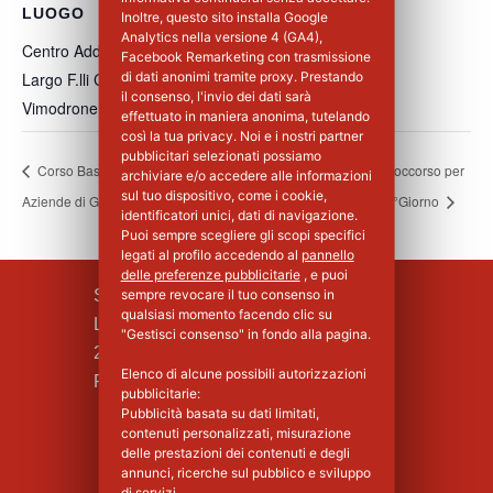
LUOGO
Inoltre, questo sito installa Google
Analytics nella versione 4 (GA4),
Centro Addestramento Vimodrone
Facebook Remarketing con trasmissione
Largo F.lli Cervi, 8
di dati anonimi tramite proxy. Prestando
il consenso, l'invio dei dati sarà
Vimodrone
,
MI
20900
Italia
+ Google Maps
effettuato in maniera anonima, tutelando
così la tua privacy. Noi e i nostri partner
pubblicitari selezionati possiamo
Corso Base di Primo Soccorso per
Corso Base di Primo Soccorso per
archiviare e/o accedere alle informazioni
sul tuo dispositivo, come i cookie,
Aziende di Gruppo A – 1°Giorno
Aziende di Gruppo A – 2°Giorno
identificatori unici, dati di navigazione.
Puoi sempre scegliere gli scopi specifici
legati al profilo accedendo al
pannello
delle preferenze pubblicitarie
, e puoi
SILPA S.R.L.
sempre revocare il tuo consenso in
qualsiasi momento facendo clic su
Largo F.lli Cervi, 8
"Gestisci consenso" in fondo alla pagina.
20090 Vimodrone (MI)
Elenco di alcune possibili autorizzazioni
Piva : 02339750966 - MI 1427008
pubblicitarie:
Pubblicità basata su dati limitati,
contenuti personalizzati, misurazione
delle prestazioni dei contenuti e degli
annunci, ricerche sul pubblico e sviluppo
di servizi.