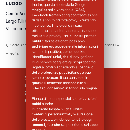
LUOGO
Inoltre, questo sito installa Google
Analytics nella versione 4 (GA4),
Centro Addestramento Vimodrone
Facebook Remarketing con trasmissione
Largo F.lli Cervi, 8
di dati anonimi tramite proxy. Prestando
il consenso, l'invio dei dati sarà
Vimodrone
,
MI
20900
Italia
+ Google Maps
effettuato in maniera anonima, tutelando
così la tua privacy. Noi e i nostri partner
pubblicitari selezionati possiamo
Corso Aggiornamento Spazi Confinati
Corso Base Spazi Confinati –
archiviare e/o accedere alle informazioni
sul tuo dispositivo, come i cookie,
– Teoria
1°Giorno
identificatori unici, dati di navigazione.
Puoi sempre scegliere gli scopi specifici
legati al profilo accedendo al
pannello
delle preferenze pubblicitarie
, e puoi
SILPA S.R.L.
sempre revocare il tuo consenso in
qualsiasi momento facendo clic su
Largo F.lli Cervi, 8
"Gestisci consenso" in fondo alla pagina.
20090 Vimodrone (MI)
Elenco di alcune possibili autorizzazioni
Piva : 02339750966 - MI 1427008
pubblicitarie:
Pubblicità basata su dati limitati,
contenuti personalizzati, misurazione
delle prestazioni dei contenuti e degli
annunci, ricerche sul pubblico e sviluppo
di servizi.