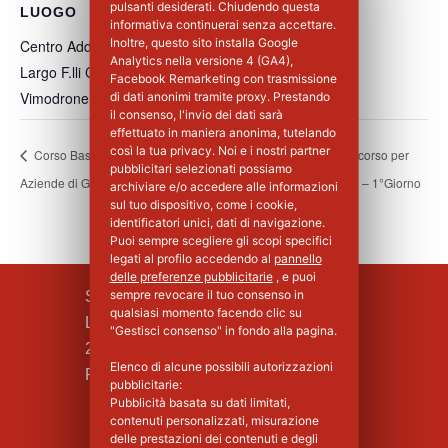
pulsanti desiderati. Chiudendo questa
LUOGO
informativa continuerai senza accettare.
Inoltre, questo sito installa Google
Centro Addestramento Vimodrone
Analytics nella versione 4 (GA4),
Largo F.lli Cervi, 8
Facebook Remarketing con trasmissione
Vimodrone
,
MI
20900
Italia
+ Google Maps
di dati anonimi tramite proxy. Prestando
il consenso, l'invio dei dati sarà
effettuato in maniera anonima, tutelando
così la tua privacy. Noi e i nostri partner
Corso Base Primo Soccorso per
Corso Base Primo Soccorso per
pubblicitari selezionati possiamo
Aziende di Gruppo B e C – 1°Giorno
Aziende di Gruppo B e C – 1°Giorno
archiviare e/o accedere alle informazioni
sul tuo dispositivo, come i cookie,
identificatori unici, dati di navigazione.
Puoi sempre scegliere gli scopi specifici
legati al profilo accedendo al
pannello
delle preferenze pubblicitarie
, e puoi
sempre revocare il tuo consenso in
SILPA S.R.L.
qualsiasi momento facendo clic su
Largo F.lli Cervi, 8
"Gestisci consenso" in fondo alla pagina.
20090 Vimodrone (MI)
Elenco di alcune possibili autorizzazioni
Piva : 02339750966 - MI 1427008
pubblicitarie:
Pubblicità basata su dati limitati,
contenuti personalizzati, misurazione
delle prestazioni dei contenuti e degli