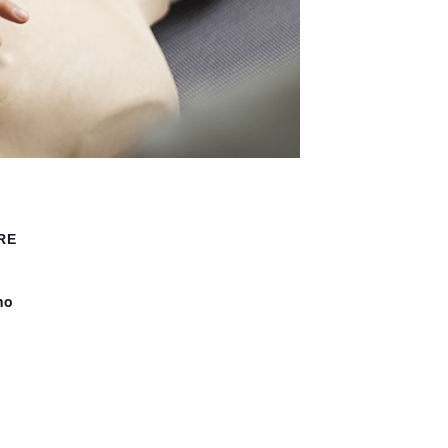
RE
no