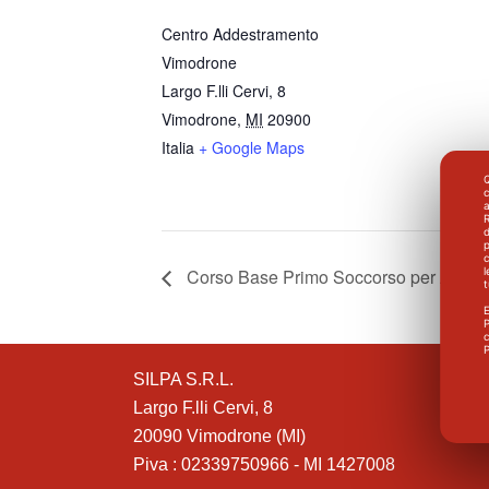
Centro Addestramento
Vimodrone
Largo F.lli Cervi, 8
Vimodrone
,
MI
20900
Italia
+ Google Maps
Q
a
R
d
p
c
l
Corso Base Primo Soccorso per Aziend
E
P
c
P
SILPA S.R.L.
Largo F.lli Cervi, 8
20090 Vimodrone (MI)
Piva : 02339750966 - MI 1427008