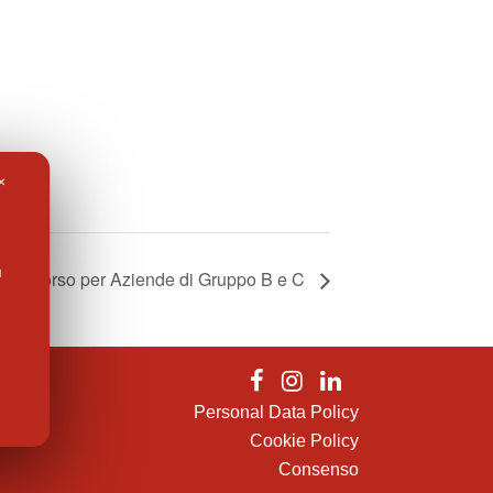
✕
l
Soccorso per Aziende di Gruppo B e C
Personal Data Policy
Cookie Policy
Consenso