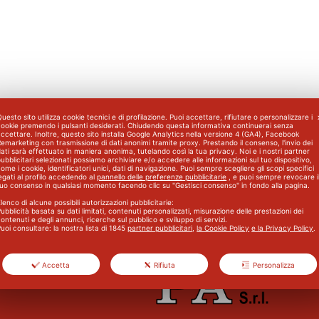
uesto sito utilizza cookie tecnici e di profilazione. Puoi accettare, rifiutare o personalizzare i
cookie premendo i pulsanti desiderati. Chiudendo questa informativa continuerai senza
ccettare. Inoltre, questo sito installa Google Analytics nella versione 4 (GA4), Facebook
emarketing con trasmissione di dati anonimi tramite proxy. Prestando il consenso, l'invio dei
ati sarà effettuato in maniera anonima, tutelando così la tua privacy. Noi e i nostri partner
ubblicitari selezionati possiamo archiviare e/o accedere alle informazioni sul tuo dispositivo,
ome i cookie, identificatori unici, dati di navigazione. Puoi sempre scegliere gli scopi specifici
egati al profilo accedendo al
pannello delle preferenze pubblicitarie
, e puoi sempre revocare i
e di Gruppo B e C – 1°Giorno
Corso Aggiornamento Primo 
tuo consenso in qualsiasi momento facendo clic su "Gestisci consenso" in fondo alla pagina.
lenco di alcune possibili autorizzazioni pubblicitarie:
ubblicità basata su dati limitati, contenuti personalizzati, misurazione delle prestazioni dei
ontenuti e degli annunci, ricerche sul pubblico e sviluppo di servizi.
uoi consultare: la nostra lista di
1845
partner pubblicitari
,
la Cookie Policy
e la Privacy Policy
.
Accetta
Rifiuta
Personalizza