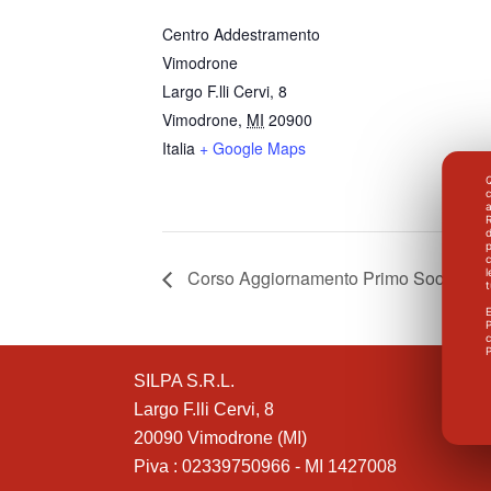
Centro Addestramento
Vimodrone
Largo F.lli Cervi, 8
Vimodrone
,
MI
20900
Italia
+ Google Maps
Q
a
R
d
p
c
l
Corso Aggiornamento Primo Soccorso 
E
P
c
P
SILPA S.R.L.
Largo F.lli Cervi, 8
20090 Vimodrone (MI)
Piva : 02339750966 - MI 1427008