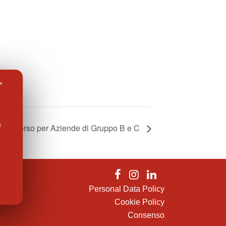
✕
l
Soccorso per Aziende di Gruppo B e C
Personal Data Policy
Cookie Policy
Consenso