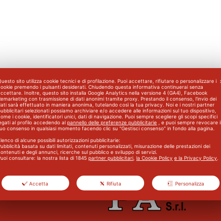
uesto sito utilizza cookie tecnici e di profilazione. Puoi accettare, rifiutare o personalizzare i
cookie premendo i pulsanti desiderati. Chiudendo questa informativa continuerai senza
ccettare. Inoltre, questo sito installa Google Analytics nella versione 4 (GA4), Facebook
emarketing con trasmissione di dati anonimi tramite proxy. Prestando il consenso, l'invio dei
ati sarà effettuato in maniera anonima, tutelando così la tua privacy. Noi e i nostri partner
ubblicitari selezionati possiamo archiviare e/o accedere alle informazioni sul tuo dispositivo,
ome i cookie, identificatori unici, dati di navigazione. Puoi sempre scegliere gli scopi specifici
egati al profilo accedendo al
pannello delle preferenze pubblicitarie
, e puoi sempre revocare i
per Aziende di Gruppo B e C
Corso Aggiornamento Primo 
tuo consenso in qualsiasi momento facendo clic su "Gestisci consenso" in fondo alla pagina.
lenco di alcune possibili autorizzazioni pubblicitarie:
ubblicità basata su dati limitati, contenuti personalizzati, misurazione delle prestazioni dei
ontenuti e degli annunci, ricerche sul pubblico e sviluppo di servizi.
uoi consultare: la nostra lista di
1845
partner pubblicitari
,
la Cookie Policy
e la Privacy Policy
.
Accetta
Rifiuta
Personalizza