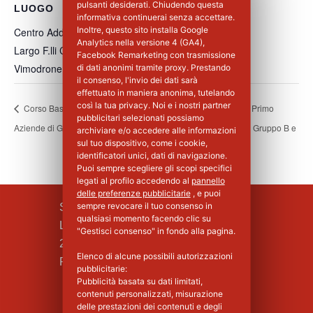
pulsanti desiderati. Chiudendo questa
LUOGO
informativa continuerai senza accettare.
Inoltre, questo sito installa Google
Centro Addestramento Vimodrone
Analytics nella versione 4 (GA4),
Largo F.lli Cervi, 8
Facebook Remarketing con trasmissione
Vimodrone
,
MI
20900
Italia
+ Google Maps
di dati anonimi tramite proxy. Prestando
il consenso, l'invio dei dati sarà
effettuato in maniera anonima, tutelando
così la tua privacy. Noi e i nostri partner
Corso Base Primo Soccorso per
Corso Aggiornamento Primo
pubblicitari selezionati possiamo
Aziende di Gruppo B e C – 1°Giorno
Soccorso per Aziende di Gruppo B e
archiviare e/o accedere alle informazioni
sul tuo dispositivo, come i cookie,
C
identificatori unici, dati di navigazione.
Puoi sempre scegliere gli scopi specifici
legati al profilo accedendo al
pannello
delle preferenze pubblicitarie
, e puoi
sempre revocare il tuo consenso in
SILPA S.R.L.
qualsiasi momento facendo clic su
Largo F.lli Cervi, 8
"Gestisci consenso" in fondo alla pagina.
20090 Vimodrone (MI)
Elenco di alcune possibili autorizzazioni
Piva : 02339750966 - MI 1427008
pubblicitarie:
Pubblicità basata su dati limitati,
contenuti personalizzati, misurazione
delle prestazioni dei contenuti e degli