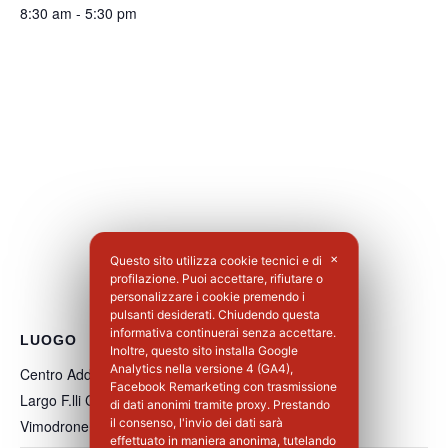
8:30 am - 5:30 pm
Questo sito utilizza cookie tecnici e di
✕
profilazione. Puoi accettare, rifiutare o
personalizzare i cookie premendo i
pulsanti desiderati. Chiudendo questa
informativa continuerai senza accettare.
LUOGO
Inoltre, questo sito installa Google
Analytics nella versione 4 (GA4),
Centro Addestramento Vimodrone
Facebook Remarketing con trasmissione
Largo F.lli Cervi, 8
di dati anonimi tramite proxy. Prestando
il consenso, l'invio dei dati sarà
Vimodrone
,
MI
20900
Italia
+ Google Maps
effettuato in maniera anonima, tutelando