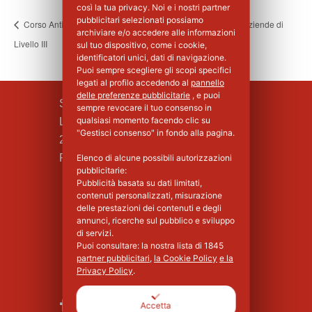
così la tua privacy. Noi e i nostri partner
pubblicitari selezionati possiamo
Corso Antincendio
Corso Base Primo Soccorso per Aziende di
archiviare e/o accedere alle informazioni
Livello III
Gruppo B e C
sul tuo dispositivo, come i cookie,
identificatori unici, dati di navigazione.
Puoi sempre scegliere gli scopi specifici
legati al profilo accedendo al
pannello
delle preferenze pubblicitarie
, e puoi
SILPA S.R.L.
sempre revocare il tuo consenso in
qualsiasi momento facendo clic su
Largo F.lli Cervi, 8
"Gestisci consenso" in fondo alla pagina.
20090 Vimodrone (MI)
Piva : 02339750966 - MI 1427008
Elenco di alcune possibili autorizzazioni
pubblicitarie:
Pubblicità basata su dati limitati,
contenuti personalizzati, misurazione
delle prestazioni dei contenuti e degli
annunci, ricerche sul pubblico e sviluppo
di servizi.
Puoi consultare: la nostra lista di
1845
partner pubblicitari
,
la Cookie Policy
e la
Privacy Policy
.
Accetta