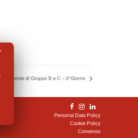
✕
l
er Aziende di Gruppo B e C – 2°Giorno
Personal Data Policy
Cookie Policy
Consenso