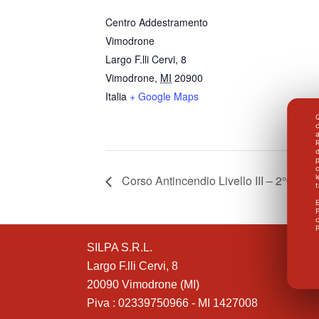
Centro Addestramento
Vimodrone
Largo F.lli Cervi, 8
Vimodrone
,
MI
20900
Italia
+ Google Maps
Q
a
R
d
p
c
l
Corso Antincendio Livello III – 2°Giorn
E
P
c
P
SILPA S.R.L.
Largo F.lli Cervi, 8
20090 Vimodrone (MI)
Piva : 02339750966 - MI 1427008