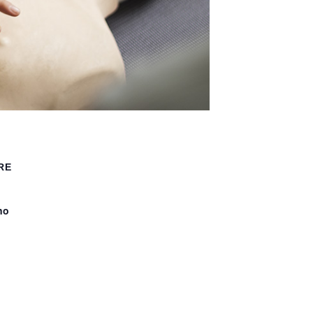
RE
no