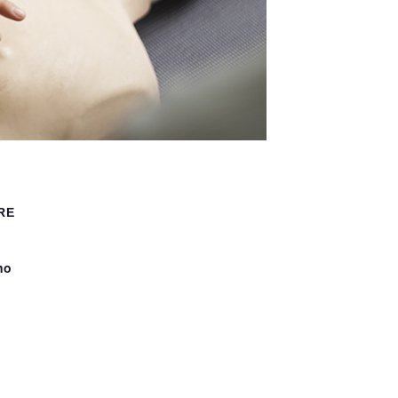
RE
no