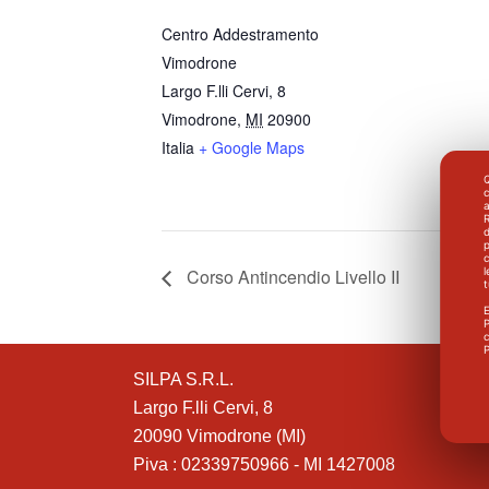
Centro Addestramento
Vimodrone
Largo F.lli Cervi, 8
Vimodrone
,
MI
20900
Italia
+ Google Maps
Q
a
R
d
p
c
l
Corso Antincendio Livello II
E
P
c
P
SILPA S.R.L.
Largo F.lli Cervi, 8
20090 Vimodrone (MI)
Piva : 02339750966 - MI 1427008