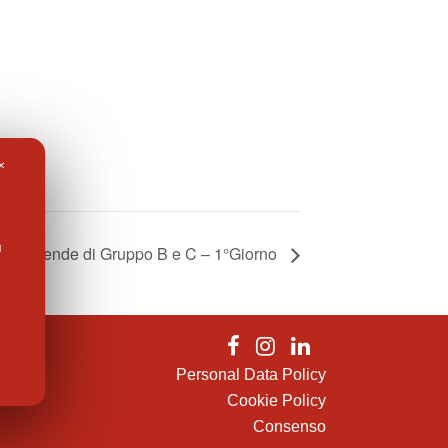
✕
l
er Aziende di Gruppo B e C – 1°Giorno
Personal Data Policy
Cookie Policy
Consenso