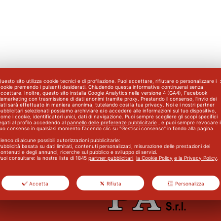
uesto sito utilizza cookie tecnici e di profilazione. Puoi accettare, rifiutare o personalizzare i
cookie premendo i pulsanti desiderati. Chiudendo questa informativa continuerai senza
ccettare. Inoltre, questo sito installa Google Analytics nella versione 4 (GA4), Facebook
emarketing con trasmissione di dati anonimi tramite proxy. Prestando il consenso, l'invio dei
ati sarà effettuato in maniera anonima, tutelando così la tua privacy. Noi e i nostri partner
ubblicitari selezionati possiamo archiviare e/o accedere alle informazioni sul tuo dispositivo,
ome i cookie, identificatori unici, dati di navigazione. Puoi sempre scegliere gli scopi specifici
egati al profilo accedendo al
pannello delle preferenze pubblicitarie
, e puoi sempre revocare i
Corso Base Primo Soccorso p
tuo consenso in qualsiasi momento facendo clic su "Gestisci consenso" in fondo alla pagina.
lenco di alcune possibili autorizzazioni pubblicitarie:
ubblicità basata su dati limitati, contenuti personalizzati, misurazione delle prestazioni dei
ontenuti e degli annunci, ricerche sul pubblico e sviluppo di servizi.
uoi consultare: la nostra lista di
1845
partner pubblicitari
,
la Cookie Policy
e la Privacy Policy
.
Accetta
Rifiuta
Personalizza