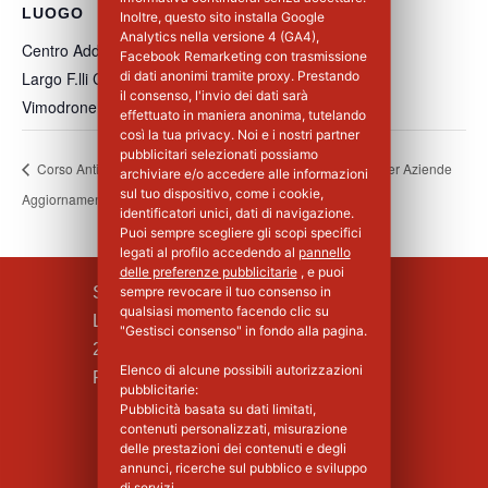
LUOGO
Inoltre, questo sito installa Google
Analytics nella versione 4 (GA4),
Centro Addestramento Vimodrone
Facebook Remarketing con trasmissione
Largo F.lli Cervi, 8
di dati anonimi tramite proxy. Prestando
il consenso, l'invio dei dati sarà
Vimodrone
,
MI
20900
Italia
+ Google Maps
effettuato in maniera anonima, tutelando
così la tua privacy. Noi e i nostri partner
pubblicitari selezionati possiamo
Corso Antincendio
Corso Base Primo Soccorso per Aziende
archiviare e/o accedere alle informazioni
sul tuo dispositivo, come i cookie,
Aggiornamento Livello III
di Gruppo B e C – 1°Giorno
identificatori unici, dati di navigazione.
Puoi sempre scegliere gli scopi specifici
legati al profilo accedendo al
pannello
delle preferenze pubblicitarie
, e puoi
SILPA S.R.L.
sempre revocare il tuo consenso in
qualsiasi momento facendo clic su
Largo F.lli Cervi, 8
"Gestisci consenso" in fondo alla pagina.
20090 Vimodrone (MI)
Elenco di alcune possibili autorizzazioni
Piva : 02339750966 - MI 1427008
pubblicitarie:
Pubblicità basata su dati limitati,
contenuti personalizzati, misurazione
delle prestazioni dei contenuti e degli
annunci, ricerche sul pubblico e sviluppo
di servizi.