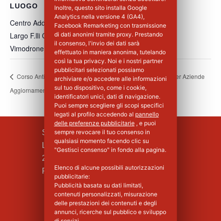
LUOGO
Inoltre, questo sito installa Google
Analytics nella versione 4 (GA4),
Centro Addestramento Vimodrone
Facebook Remarketing con trasmissione
Largo F.lli Cervi, 8
di dati anonimi tramite proxy. Prestando
il consenso, l'invio dei dati sarà
Vimodrone
,
MI
20900
Italia
+ Google Maps
effettuato in maniera anonima, tutelando
così la tua privacy. Noi e i nostri partner
pubblicitari selezionati possiamo
Corso Antincendio
Corso Base Primo Soccorso per Aziende
archiviare e/o accedere alle informazioni
sul tuo dispositivo, come i cookie,
Aggiornamento Livello III
di Gruppo B e C – 2°Giorno
identificatori unici, dati di navigazione.
Puoi sempre scegliere gli scopi specifici
legati al profilo accedendo al
pannello
delle preferenze pubblicitarie
, e puoi
SILPA S.R.L.
sempre revocare il tuo consenso in
qualsiasi momento facendo clic su
Largo F.lli Cervi, 8
"Gestisci consenso" in fondo alla pagina.
20090 Vimodrone (MI)
Elenco di alcune possibili autorizzazioni
Piva : 02339750966 - MI 1427008
pubblicitarie:
Pubblicità basata su dati limitati,
contenuti personalizzati, misurazione
delle prestazioni dei contenuti e degli
annunci, ricerche sul pubblico e sviluppo
di servizi.