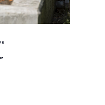
RE
no