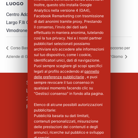
LUOGO
Inoltre, questo sito installa Google
Analytics nella versione 4 (GA4),
Centro Addestramento Vimodrone
Facebook Remarketing con trasmissione
Largo F.lli Cervi, 8
di dati anonimi tramite proxy. Prestando
il consenso, l'invio dei dati sarà
Vimodrone
,
MI
20900
Italia
+ Google Maps
effettuato in maniera anonima, tutelando
così la tua privacy. Noi e i nostri partner
pubblicitari selezionati possiamo
Corso Base di Primo Soccorso per
Corso Base di Primo Soccorso per
archiviare e/o accedere alle informazioni
sul tuo dispositivo, come i cookie,
Aziende di Gruppo A – 1°Giorno
Aziende di Gruppo A – 2°Giorno
identificatori unici, dati di navigazione.
Puoi sempre scegliere gli scopi specifici
legati al profilo accedendo al
pannello
delle preferenze pubblicitarie
, e puoi
SILPA S.R.L.
sempre revocare il tuo consenso in
qualsiasi momento facendo clic su
Largo F.lli Cervi, 8
"Gestisci consenso" in fondo alla pagina.
20090 Vimodrone (MI)
Elenco di alcune possibili autorizzazioni
Piva : 02339750966 - MI 1427008
pubblicitarie:
Pubblicità basata su dati limitati,
contenuti personalizzati, misurazione
delle prestazioni dei contenuti e degli
annunci, ricerche sul pubblico e sviluppo
di servizi.