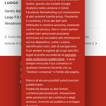
LUOGO
Inoltre, questo sito installa Google
Analytics nella versione 4 (GA4),
Centro Addestramento Vimodrone
Facebook Remarketing con trasmissione
Largo F.lli Cervi, 8
di dati anonimi tramite proxy. Prestando
il consenso, l'invio dei dati sarà
Vimodrone
,
MI
20900
Italia
+ Google Maps
effettuato in maniera anonima, tutelando
così la tua privacy. Noi e i nostri partner
pubblicitari selezionati possiamo
Corso Base di Primo Soccorso per
Corso Antincendio
archiviare e/o accedere alle informazioni
sul tuo dispositivo, come i cookie,
Aziende di Gruppo A – 2°Giorno
Aggiornamento Livello II
identificatori unici, dati di navigazione.
Puoi sempre scegliere gli scopi specifici
legati al profilo accedendo al
pannello
delle preferenze pubblicitarie
, e puoi
SILPA S.R.L.
sempre revocare il tuo consenso in
qualsiasi momento facendo clic su
Largo F.lli Cervi, 8
"Gestisci consenso" in fondo alla pagina.
20090 Vimodrone (MI)
Elenco di alcune possibili autorizzazioni
Piva : 02339750966 - MI 1427008
pubblicitarie:
Pubblicità basata su dati limitati,
contenuti personalizzati, misurazione
delle prestazioni dei contenuti e degli
annunci, ricerche sul pubblico e sviluppo
di servizi.